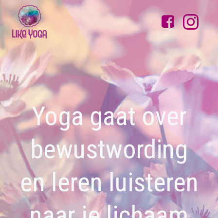
Yoga gaat over
bewustwording
en leren luisteren
naar je lichaam