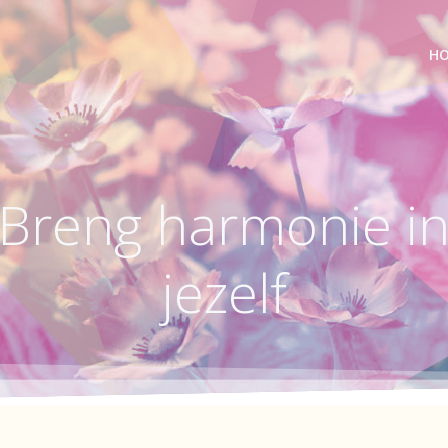
H
Breng harmonie i
jezelf