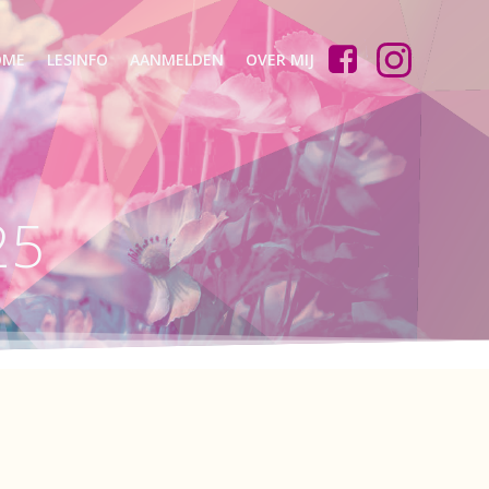
OME
LESINFO
AANMELDEN
OVER MIJ
25