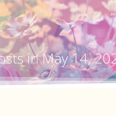
H
osts in May 14, 20